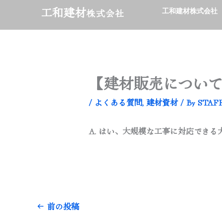
内
工和建材
株式会社
工和建材株式会社
容
を
ス
キ
【建材販売について
ッ
プ
/
よくある質問
,
建材資材
/ By
STAF
A. はい、大規模な工事に対応でき
←
前の投稿