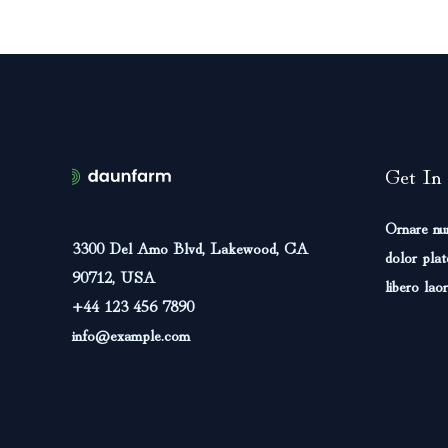
Get In
Ornare nu
3300 Del Amo Blvd, Lakewood, CA
dolor plat
90712, USA
libero laor
+44 123 456 7890
info@example.com